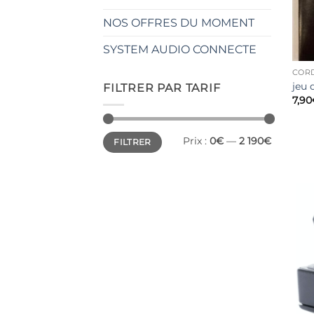
NOS OFFRES DU MOMENT
SYSTEM AUDIO CONNECTE
COR
jeu
FILTRER PAR TARIF
7,90
Prix
Prix
Prix :
0€
—
2 190€
FILTRER
min
max