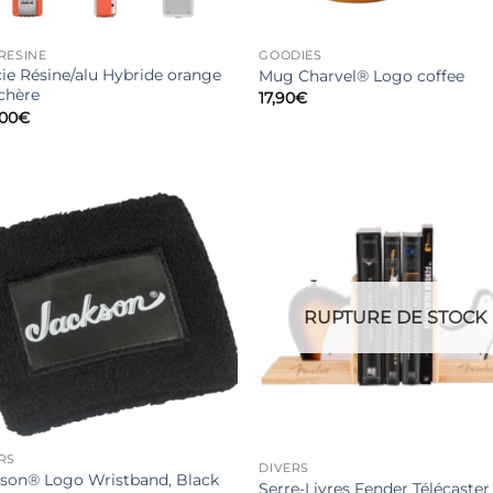
RÉSINE
GOODIES
ie Résine/alu Hybride orange
Mug Charvel® Logo coffee
chère
17,90
€
,00
€
RUPTURE DE STOCK
RS
DIVERS
son® Logo Wristband, Black
Serre-Livres Fender Télécaster