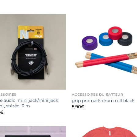
SSOIRES
ACCESSOIRES DU BATTEUR
e audio, mini jack/mini jack
grip promark drum roll black
), stéréo, 3 m
5,90
€
€