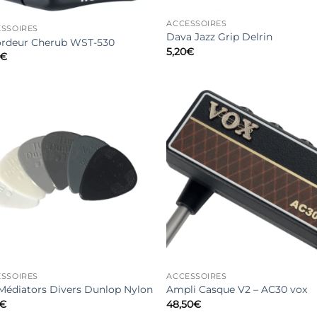
ACCESSOIRES
SSOIRES
Dava Jazz Grip Delrin
ordeur Cherub WST-530
5,20
€
€
SSOIRES
ACCESSOIRES
Médiators Divers Dunlop Nylon
Ampli Casque V2 – AC30 vox
€
48,50
€