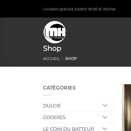
Passer
Livraison gratuite à partir de 80 € d'achat.
au
contenu
Shop
ACCUEIL
/
SHOP
CATÉGORIES
DULCIE
GOODIES
LE COIN DU BATTEUR