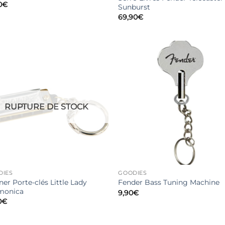
0
€
Sunburst
69,90
€
RUPTURE DE STOCK
DIES
GOODIES
er Porte-clés Little Lady
Fender Bass Tuning Machine
monica
9,90
€
0
€