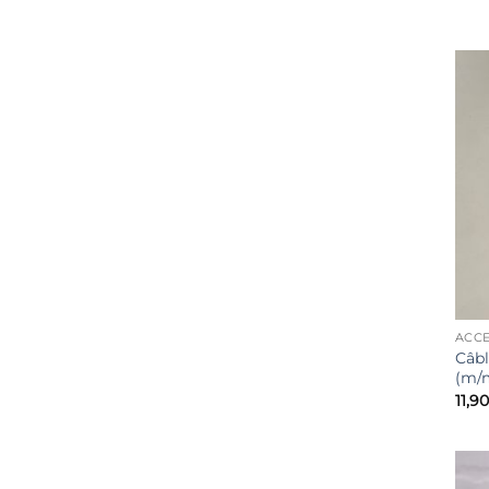
ACCE
Câbl
(m/m
11,90