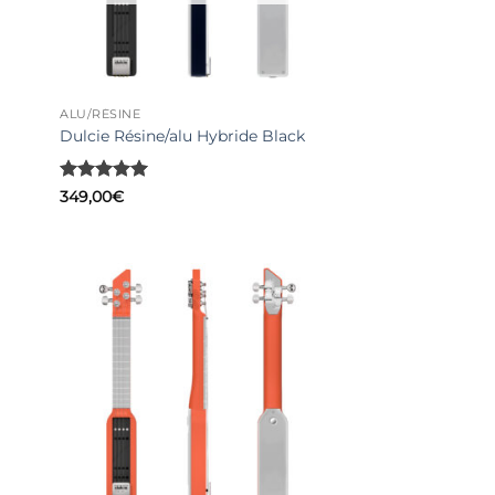
ALU/RÉSINE
Dulcie Résine/alu Hybride Black
Note
5
sur
349,00
€
5