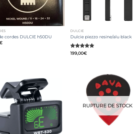
DES
DULCIE
 de cordes DULCIE h50DU
Dulcie piezzo resine/alu black
€
Note
5
sur
199,00
€
5
RUPTURE DE STOCK