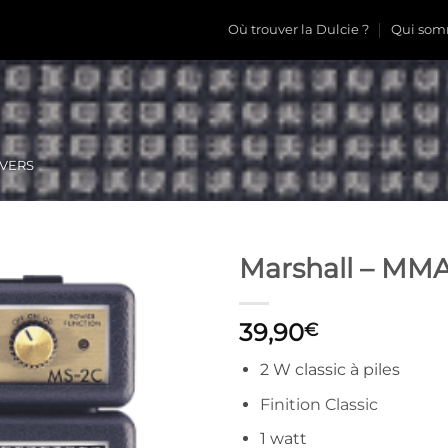
Où trouver la Dulcie ?
Qui som
IVERS
Marshall – MM
39,90
€
2 W classic à piles
Finition Classic
1 watt