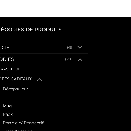
TÉGORIES DE PRODUITS
LCIE
(49)
ODIES
(296)
ARSTOOL
DEES CADEAUX
Décapsuleur
Divers
Mug
Pack
Porte clé/ Pendentif