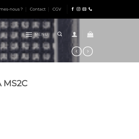
mes-nous ?
Contact
CGV
MENU
A MS2C