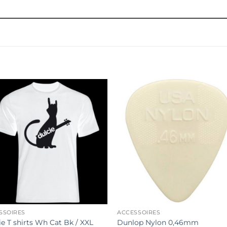
SSOIRES
ACCESSOIRES
ie T shirts Wh Cat Bk / XXL
Dunlop Nylon 0,46mm