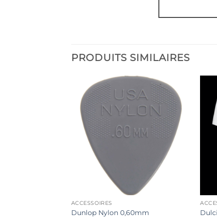
PRODUITS SIMILAIRES
 DE STOCK
ACCESSOIRES
ACCE
elrin
Dunlop Nylon 0,60mm
Dulc