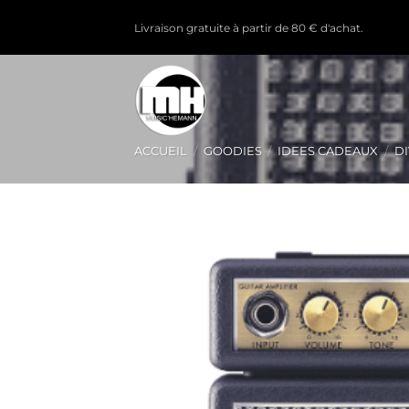
Passer
Livraison gratuite à partir de 80 € d'achat.
au
contenu
ACCUEIL
/
GOODIES
/
IDEES CADEAUX
/
D