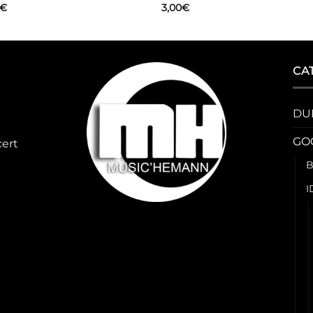
€
3,00
€
CA
DU
GO
cert
B
I