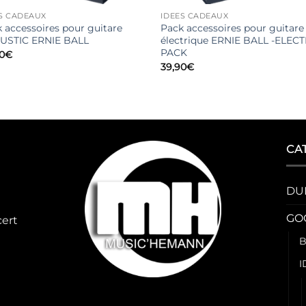
S CADEAUX
IDEES CADEAUX
 accessoires pour guitare
Pack accessoires pour guitare
USTIC ERNIE BALL
électrique ERNIE BALL -ELECT
PACK
0
€
39,90
€
CA
DU
GO
cert
B
I