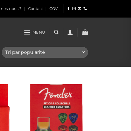
mes-nous ?
Contact
CGV
MENU