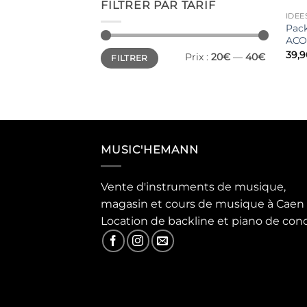
FILTRER PAR TARIF
IDEE
Pack
ACO
Prix
Prix
39,9
Prix :
20€
—
40€
FILTRER
min
max
MUSIC'HEMANN
Vente d'instruments de musique,
magasin et cours de musique à Caen
Location de backline et piano de con