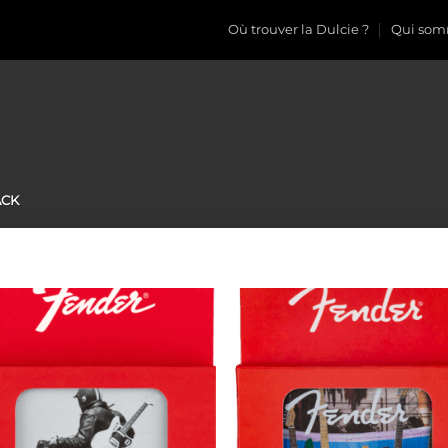
Où trouver la Dulcie ?
Qui som
CK