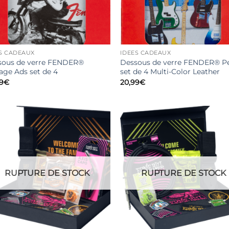
S CADEAUX
IDEES CADEAUX
sous de verre FENDER®
Dessous de verre FENDER® Pe
age Ads set de 4
set de 4 Multi-Color Leather
9
€
20,99
€
RUPTURE DE STOCK
RUPTURE DE STOCK