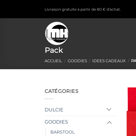
Passer
Livraison gratuite à partir de 80 € d'achat.
au
contenu
Pack
ACCUEIL
/
GOODIES
/
IDEES CADEAUX
/
PA
CATÉGORIES
DULCIE
GOODIES
BARSTOOL