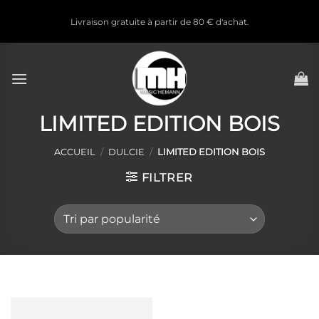
Passer
Livraison gratuite à partir de 80 € d'achat.
au
contenu
LIMITED EDITION BOIS
ACCUEIL
/
DULCIE
/
LIMITED EDITION BOIS
FILTRER