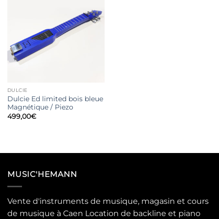
DULCIE
Dulcie Ed limited bois bleue
Magnétique / Piezo
499,00
€
MUSIC'HEMANN
Vente d'instruments de musique, magasin et cours
de musique à Caen Location de backline et piano