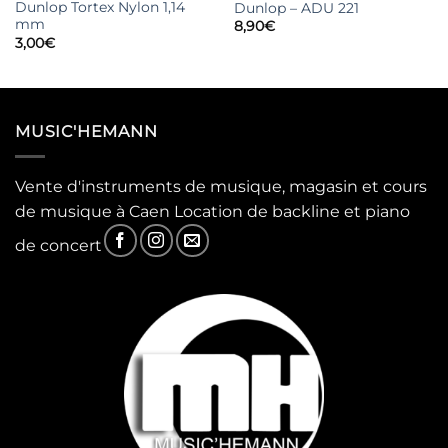
Dunlop Tortex Nylon 1,14
Dunlop – ADU 221
mm
8,90
€
3,00
€
MUSIC'HEMANN
Vente d'instruments de musique, magasin et cours
de musique à Caen Location de backline et piano
de concert