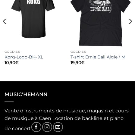
GOODIES
GOODIES
Korg-Logo-BK- XL
T-shirt Ernie Ball Aigle / M
10,90
€
19,90
€
MUSIC'HEMANN
Vente d'instruments de musique, magasin et cours
de musique à Caen Location de backline et piano
de concert