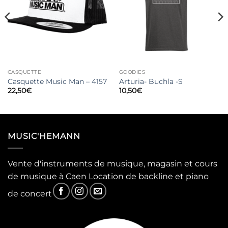
CASQUETTE
GOODIES
Casquette Music Man – 4157
Arturia- Buchla -S
22,50
€
10,50
€
MUSIC'HEMANN
Vente d'instruments de musique, magasin et cours
de musique à Caen Location de backline et piano
de concert