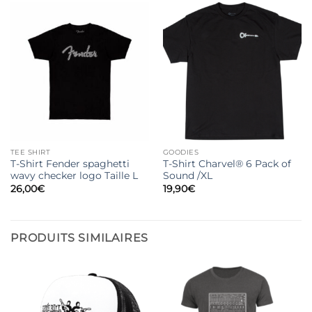
TEE SHIRT
GOODIES
T-Shirt Fender spaghetti
T-Shirt Charvel® 6 Pack of
wavy checker logo Taille L
Sound /XL
26,00
€
19,90
€
PRODUITS SIMILAIRES