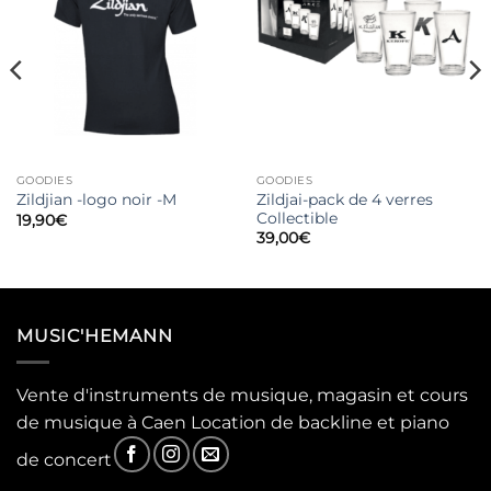
GOODIES
GOODIES
Zildjai-pack de 4 verres
Zildjian -logo noir -M
Collectible
19,90
€
39,00
€
MUSIC'HEMANN
Vente d'instruments de musique, magasin et cours
de musique à Caen Location de backline et piano
de concert