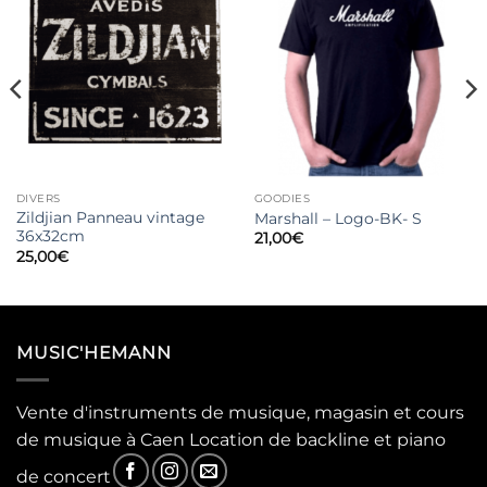
DIVERS
GOODIES
Zildjian Panneau vintage
Marshall – Logo-BK- S
36x32cm
21,00
€
25,00
€
MUSIC'HEMANN
Vente d'instruments de musique, magasin et cours
de musique à Caen Location de backline et piano
de concert