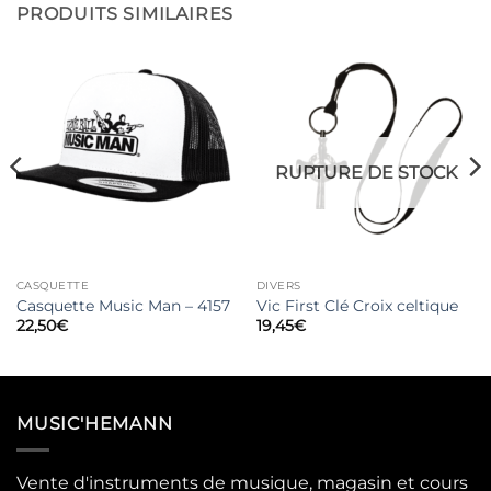
PRODUITS SIMILAIRES
RUPTURE DE STOCK
CASQUETTE
DIVERS
Casquette Music Man – 4157
Vic First Clé Croix celtique
22,50
€
19,45
€
MUSIC'HEMANN
Vente d'instruments de musique, magasin et cours