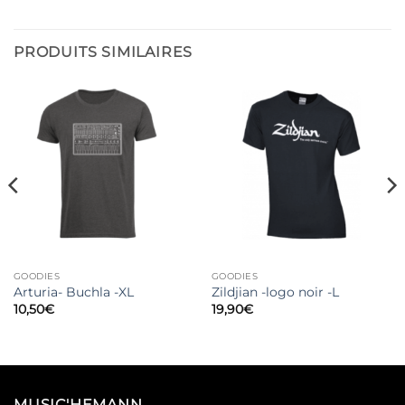
PRODUITS SIMILAIRES
GOODIES
GOODIES
Arturia- Buchla -XL
Zildjian -logo noir -L
10,50
€
19,90
€
MUSIC'HEMANN