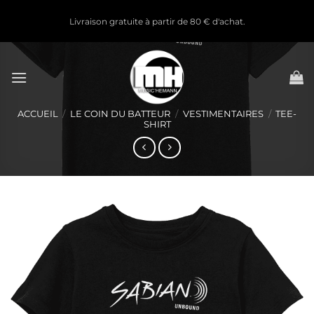
Passer
Livraison gratuite à partir de 80 € d'achat.
au
contenu
ACCUEIL
/
LE COIN DU BATTEUR
/
VESTIMENTAIRES
/
TEE-
SHIRT