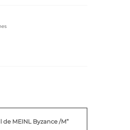
hes
inal de MEINL Byzance /M”