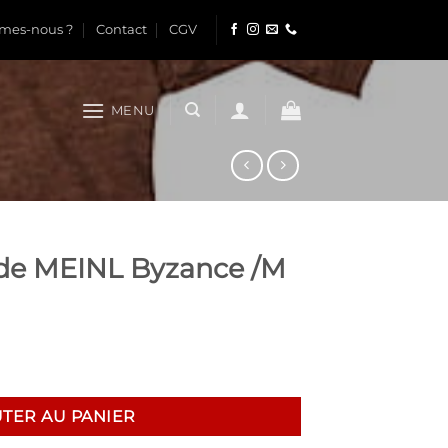
mes-nous ?
Contact
CGV
MENU
l de MEINL Byzance /M
de MEINL Byzance /M
TER AU PANIER