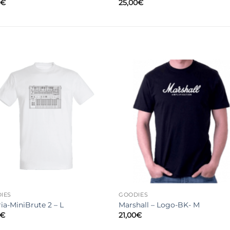
0
€
25,00
€
IES
GOODIES
ia-MiniBrute 2 – L
Marshall – Logo-BK- M
€
21,00
€