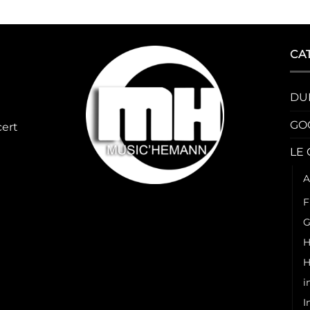
CA
DU
GO
cert
LE
A
F
G
H
H
i
I