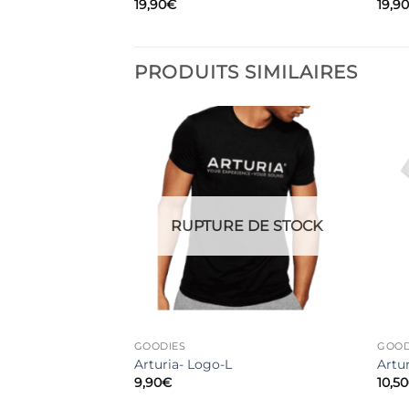
19,90
€
19,9
PRODUITS SIMILAIRES
 DE STOCK
RUPTURE DE STOCK
GOODIES
GOOD
all Noir – logo eb
Arturia- Logo-L
Artur
9,90
€
10,50