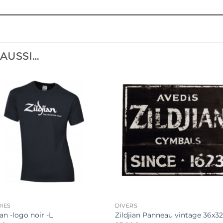
 AUSSI…
IES
DIVERS
ian -logo noir -L
Zildjian Panneau vintage 36x