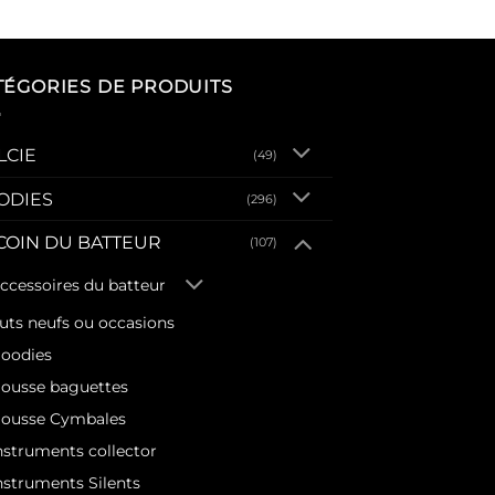
TÉGORIES DE PRODUITS
LCIE
(49)
ODIES
(296)
 COIN DU BATTEUR
(107)
ccessoires du batteur
uts neufs ou occasions
oodies
ousse baguettes
ousse Cymbales
nstruments collector
nstruments Silents