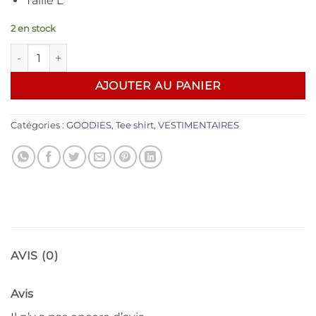
Taille L
2 en stock
quantité de Rock you T shirt Forme Strat/ L
AJOUTER AU PANIER
Catégories :
GOODIES
,
Tee shirt
,
VESTIMENTAIRES
AVIS (0)
Avis