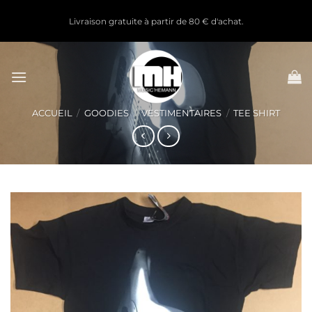
Passer
Livraison gratuite à partir de 80 € d'achat.
au
contenu
ACCUEIL
/
GOODIES
/
VESTIMENTAIRES
/
TEE SHIRT