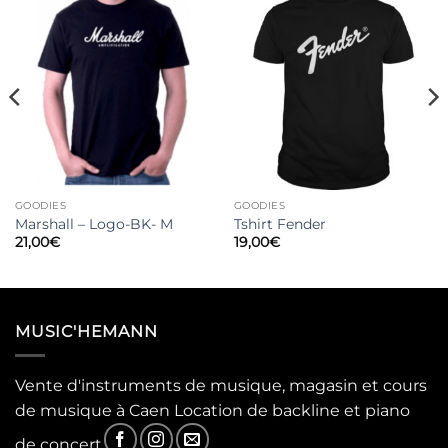
GOODIES
GOODIES
Marshall – Logo-BK- M
Tshirt Fender
21,00
€
19,00
€
MUSIC'HEMANN
Vente d'instruments de musique, magasin et cours
de musique à Caen Location de backline et piano
de concert