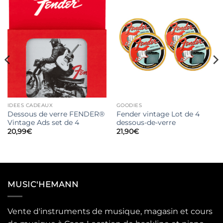
IDEES CADEAUX
GOODIES
Dessous de verre FENDER®
Fender vintage Lot de 4
Vintage Ads set de 4
dessous-de-verre
20,99
€
21,90
€
MUSIC'HEMANN
Vente d'instruments de musique, magasin et cours