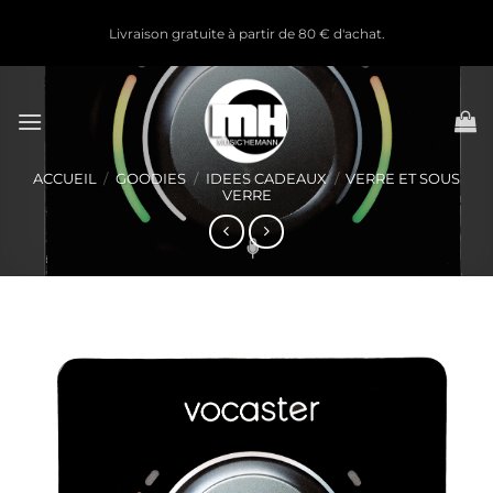
Passer
Livraison gratuite à partir de 80 € d'achat.
au
contenu
ACCUEIL
/
GOODIES
/
IDEES CADEAUX
/
VERRE ET SOUS
VERRE