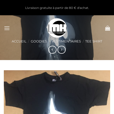
Passer
Livraison gratuite à partir de 80 € d'achat.
au
contenu
ACCUEIL
/
GOODIES
/
VESTIMENTAIRES
/
TEE SHIRT