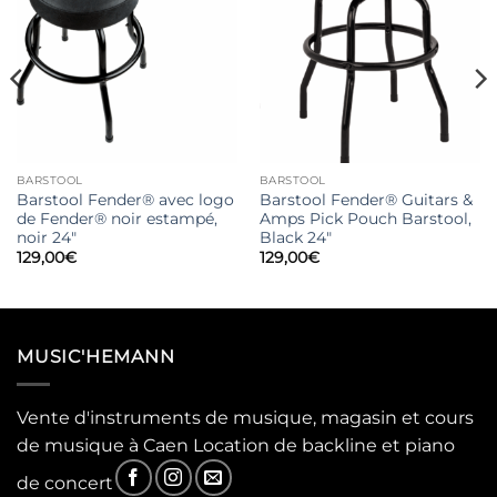
BARSTOOL
BARSTOOL
Barstool Fender® avec logo
Barstool Fender® Guitars &
de Fender® noir estampé,
Amps Pick Pouch Barstool,
noir 24″
Black 24″
129,00
€
129,00
€
MUSIC'HEMANN
Vente d'instruments de musique, magasin et cours
de musique à Caen Location de backline et piano
de concert