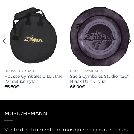
HOUSSE CYMBALES
HOUSSE CYMBALES
Housse Cymbales ZILDJIAN
Sac à Cymbales Studient20″
22″ deluxe nylon
Black Rain Cloud
65,60
€
66,00
€
MUSIC'HEMANN
Vente d'instruments de musique, magasin et cours